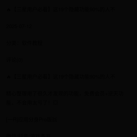
🔥【三星用户必看】这19个隐藏功能90%的人不
2025-07-12
分类：软件教程
评论(0)
🔥【三星用户必看】这19个隐藏功能90%的人不
精心整理用了很久才发现的功能，免费会员+逆天功
能，不会用太亏了！💥
[一R]应用分身Pro版👯
微信/抖音/游戏多开