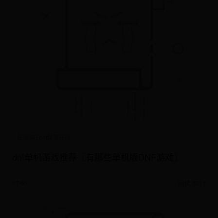
日博365bet体育在线
dnf单机游戏推荐〖有那些单机版DNF游戏〗
07-05
阅读 5211