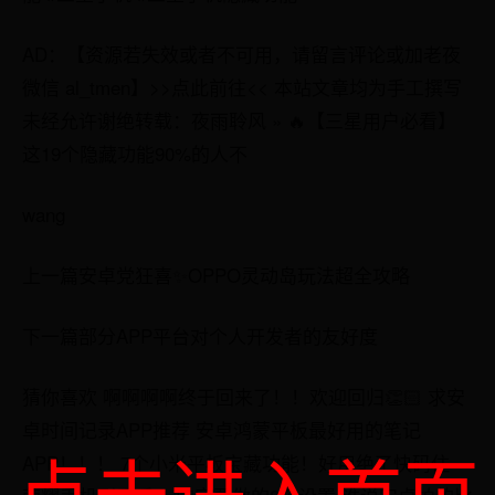
AD：【资源若失效或者不可用，请留言评论或加老夜
微信 al_tmen】>>点此前往<< 本站文章均为手工撰写
未经允许谢绝转载：夜雨聆风 » 🔥【三星用户必看】
这19个隐藏功能90%的人不
wang
上一篇安卓党狂喜✨OPPO灵动岛玩法超全攻略
下一篇部分APP平台对个人开发者的友好度
猜你喜欢 啊啊啊啊终于回来了！！欢迎回归👏🏻 求安
卓时间记录APP推荐 安卓鸿蒙平板最好用的笔记
点击进入首页
APP！！！ 7个小米平板宝藏功能！好用绝了快码住