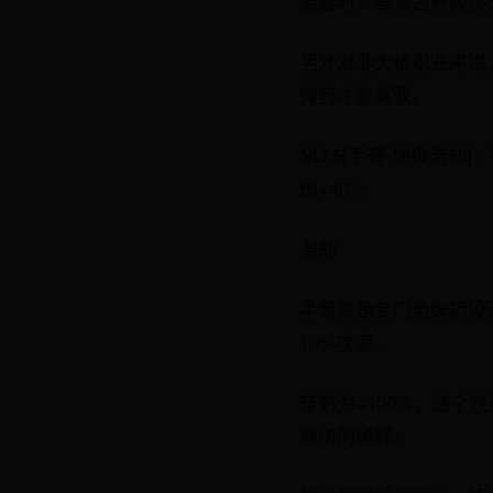
装备时，等荒古升级那
另外对非大枪职业来说
弹药才能驾驭。
NO.5[手弩-地狱浩劫
伤+40%
浩劫
手弩算是专门给弹药设
10%攻速。
穿刺力+100%，这个
暴伤的稀释。