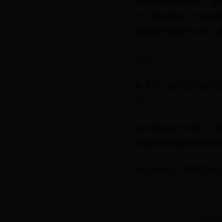
假设基础暴伤20%，其他
计上偏向魔法，但目前
害高到不需要平X时，
总结：
枪手九十级的五把史诗
把。
在与荒古对比方面，左
武器的位置基本就是这
本文由Sky灬素颜游
← 54英