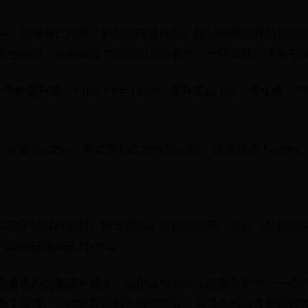
单，也没有针对某个职业的技能加成。所以这把武器机械能
枪也能用。技能攻击力除源助力装备外，一律乘算，不存在
手枪提升率：1.09×1.4＝1.526，提升率52.6%。很优
谕]：双暴率+25%，男女弹药二觉被动+3级，技能攻击力+30%，
偏向于给弹药使用，有专属的二觉被动加成。弹药二觉被动
约看做技能攻击力+6%。
缺暴击的玩家提升很大。通用属性为30%技能攻击力，一级所
除了漫游），也能获得很不错的提升。并且步枪自身基础双