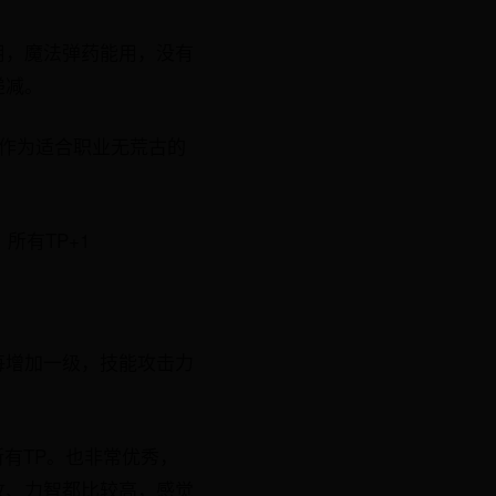
用，魔法弹药能用，没有
递减。
秀，可作为适合职业无荒古的
所有TP+1
每增加一级，技能攻击力
有TP。也非常优秀，
攻、力智都比较高，感觉