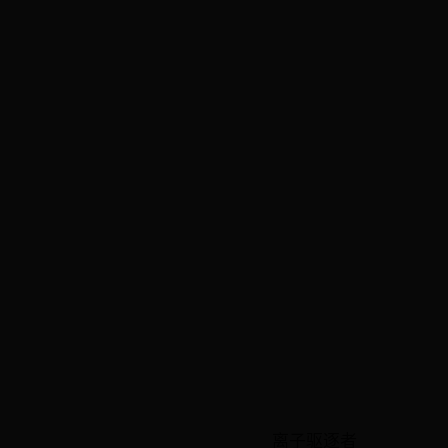
离子驱逐者