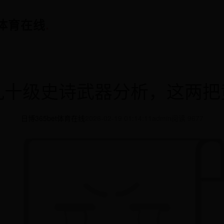
et体育在线
.
九十级史诗武器分析，这两
日博365bet体育在线
2026-02-19 01:14:11
admin
阅读 9677