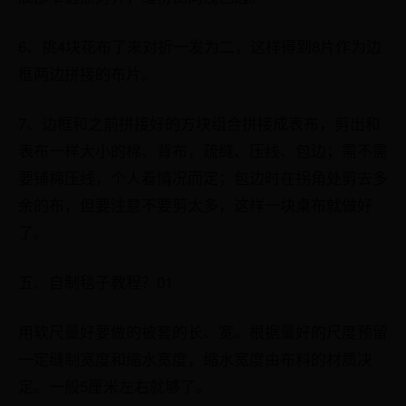
6、挑4块花布了来对折一发为二，这样得到8片作为边
框两边拼接的布片。
7、边框和之前拼接好的方块组合拼接成表布，剪出和
表布一样大小的棉、背布，疏缝、压线、包边；需不需
要铺棉压线，个人看情况而定；包边时在拐角处剪去多
余的布，但要注意不要剪太多，这样一块桌布就做好
了。
五、自制毯子教程？01
用软尺量好要做的被套的长、宽。根据量好的尺度预留
一定缝制宽度和缩水宽度，缩水宽度由布料的材质决
定。一般5厘米左右就够了。