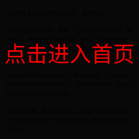
3.蛋黄盆里加入纯牛奶120毫升，搅拌均匀。
4.加入食用油20毫升、酵母、几滴柠檬汁或者白醋。搅
拌均匀。柠檬汁起去腥的作用，没有可以用白醋代替，
点击进入首页
白醋也没有就用橘子汁吧！加点酵母吃起来更容易消
化，且也会更蓬松。
5.100克的面粉分2次加入，不要用力搅拌，以防起筋。
搅拌到粘稠的状态就可以了。注意不要太用力，起筋了
做出来的蛋糕吃起来不松软。
6.准备绞肉机，里面清洗干净，用纸巾擦干里面的水
分。把蛋清倒进去，加入10克白糖。搅打到出现细小
的泡泡。