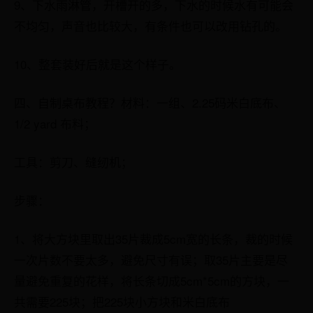
9、下水雨淋管，开槽开的多，下水的时候水有可能会
不均匀，声音也比较大，有条件也可以改用钻孔的。
10、整套装好后就是这个样子。
四、自制桌布教程？材料：一组、2.25码米白底布、
1/2 yard 布料；
工具：剪刀、缝纫机；
步骤：
1、将大方块里取出35片裁成5cm宽的长条，裁的时候
一次片数不要太多，避免尺寸有误；取35片主要是尽
量避免重复的花样，将长条切成5cm*5cm的方块，一
共需要225块；把225块小方块和米白底布