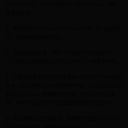
3.75cm*20cm，24片及配色布3.75cm*3.75cm，16片
拼接成表布。
2、将米白底布切出一5cm*13.75cm长条，用18度角的
尺，切除掉边角布料不用。
3、切成梯形状布条，切完一个后将尺反过来切下一
个，记住长边底部的长度为13.75cm，一共需要44片。
4、从刚才剪剩下来的大方块里每一片剪出2个5cm宽的
布条，同上面的方法也切成梯形布条，不过这次底边的
宽度应为15cm。将梯形布样对折，用圆形尺切出弧
度，切割时需注意对折的边线要和圆形尺直径对齐。
5、将花布和底布拼接起来，拼接时将圆弧一边顶点与
底部窄边点对齐，缝份倒向浅色边。