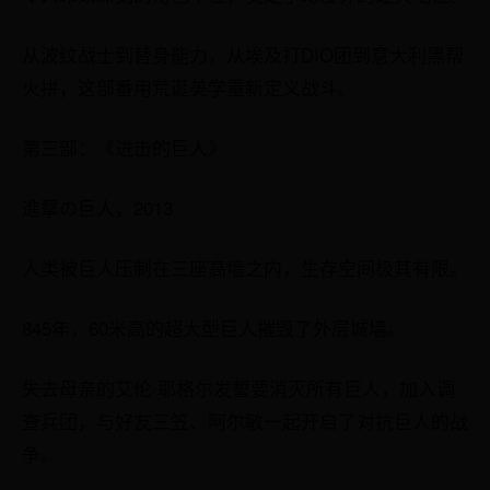
从波纹战士到替身能力，从埃及打DIO团到意大利黑帮
火拼，这部番用荒诞美学重新定义战斗。
第三部：《进击的巨人》
進撃の巨人，2013
人类被巨人压制在三座高墙之内，生存空间极其有限。
845年，60米高的超大型巨人摧毁了外层城墙。
失去母亲的艾伦·耶格尔发誓要消灭所有巨人，加入调
查兵团，与好友三笠、阿尔敏一起开启了对抗巨人的战
争。