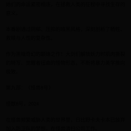
她们的命运紧密相连，在拯救人类的征程中寻找生存的
意义。
本番剧通过阴郁、压抑的暗黑风格，深刻剖析了牺牲、
救赎与人性的复杂性。
作为黑暗奇幻的巅峰之作！大剑们解放妖力时肌肉撕裂
的特写、觉醒者扭曲的怪物形态，不断将暴力美学推向
极致。
第九部：《怪兽8号》
怪獣8号，2024
在怪兽频繁威胁人类的世界里，日比野卡夫卡本已放弃
加入防卫队的梦想，在怪兽清扫公司工作。