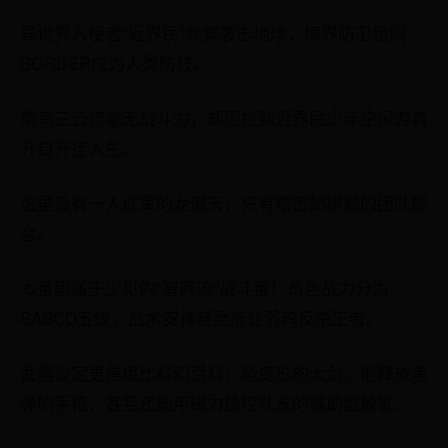
异世界入侵者“近界民”频繁袭击地球，境界防卫组织
BORDER成为人类防线。
菜鸟三云修毫无战斗力，却因捡到近界民少年空闲游真
开启开挂人生。
这里没有一人成军的龙傲天，只有精密如棋局的团队配
合。
本番剧属于少见的“智商流”战斗番！角色战力分为
SABCD五级，战术安排甚至能让弱鸡反杀王者。
武器设定更是堪比科幻百科：能变形的大剑、能释放黑
弹的手枪、甚至还能用磁力操控队友的辅助型触发。