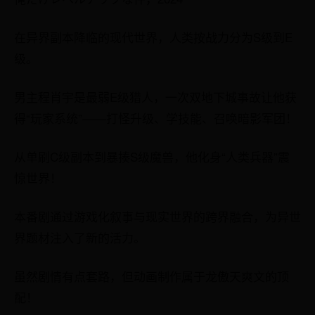
在异界副本降临的现代世界，人类按战力分为S级到E
级。
男主程肖宇是最弱E级猎人，一次双地下城事故让他获
得“玩家系统”——打怪升级、学技能、召唤暗影军团！
从单刷C级副本到暴揍S级魔兽，他化身“人类兵器”震
惊世界！
本番剧通过游戏化叙事与现实世界的跨界融合，为异世
界题材注入了新的活力。
虽然剧情有点套路，但动画制作属于龙傲天爽文的顶
配！