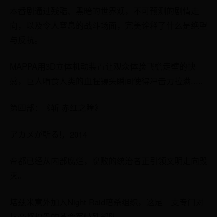
本番剧通过残酷、黑暗的世界观，不可预测的剧情走
向，以及令人窒息的战斗场面，完美诠释了什么是绝望
与反抗。
MAPPA用3D立体机动装置让观众体验飞檐走壁的快
感，巨人啃食人类的血腥镜头瞬间使得冲击力拉满.....
第四部：《斩·赤红之瞳》
アカメが斬る!，2014
帝都已经从内部腐烂，腐败的统治者正引领文明走向毁
灭。
塔兹米意外加入Night Raid暗杀组织，这是一支专门对
抗帝都权贵的革命军特殊部队。