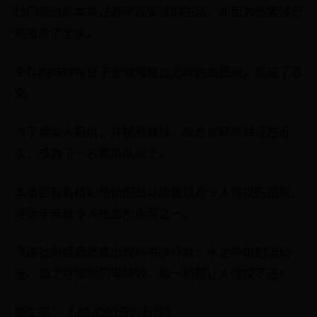
灶门炭治郎本来过着平凡安稳的生活，却因为恶鬼残忍
地屠杀了全家。
幸存的妹妹祢豆子也被鬼舞辻无惨的血感染，变成了恶
鬼。
为了给家人报仇，并拯救妹妹，炭治郎拜师鳞泷左近
次，成为了一名鬼杀队剑士。
本番剧有着精彩绝伦的战斗场景以及令人惊叹的画风，
是近年来最令人热血的动漫之一。
飞碟社用经费燃烧出教科书级打戏：水之呼吸的流动
感、雷之呼吸的闪电特效，每一帧都让人惊叹不已！
第二部：《JOJO的奇妙冒险》