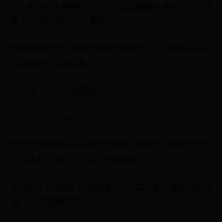
当你看到埼玉明明救下所有人却还要被责难时，突然就
懂了“英雄并非只为赞誉而战”。
动画中幽默感与热血元素的完美融合，让这部番成为战
斗动漫中的另类代表。
第八部：《大剑/猎魔战记》
クレイモア，2007
在这个充满黑暗与妖魔的世界里，被称为“银眼魔女”的
大剑战士们游走于人间，铲除邪恶。
两位女战士迪妮莎和古妮雅，一个是历史上最优秀的领
袖，一个是最弱的战士。