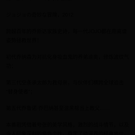
ジョジョの奇妙な冒険，2012
跨越百年的乔斯达家族史诗，每一代JOJO都在用离谱
姿势拯救世界！
初代乔纳森为对抗化身吸血鬼的养弟迪奥，修炼波纹气
功；
第三代空条承太郎为救母亲，与伙伴们横跨全球追击
“替身使者”；
第五代乔鲁诺·乔巴纳甚至混黑帮当上教父……
本番剧凭借着夸张的美学风格，激烈的战斗情节，以及
令人印象深刻的角色个性，奠定了动漫界的经典地位。