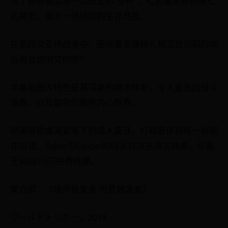
为了获得能实现一切愿望的“圣杯”，七名魔术师召唤七
名英灵，展开一场残酷的生存竞技。
在第四次圣杯战争中，围绕着言峰绮礼和卫宫切嗣的命
运将会如何交织呢？
本番剧最大特色是其深奥的魔术体系，令人窒息的战斗
场面，以及复杂的角色内心世界。
动画堪称虚渊玄笔下的成人童话，打戏奢侈到每一帧都
在烧钱：Saber与Lancer的码头对决充满古典美，征服
王VS金闪闪经费核爆。
第六部：《境界触发者/世界触发者》
ワールドトリガー，2014