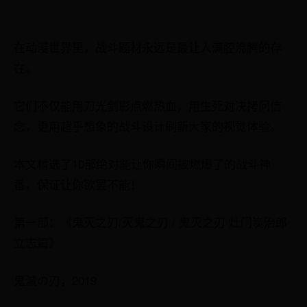
在动漫世界里，战斗题材永远是最让人满腔沸腾的存
在。
它们不仅能用刀光剑影点燃热血，用生死对决拷问信
念，更用超乎想象的战斗设计刷新大家的视觉体验。
本文精选了10部绝对能让你瞬间被燃爆了的战斗神
番，保证让你欲罢不能！
第一部：《鬼灭之刃/灭鬼之刃 / 鬼灭之刃 灶门炭治郎
立志篇》
鬼滅の刃，2019