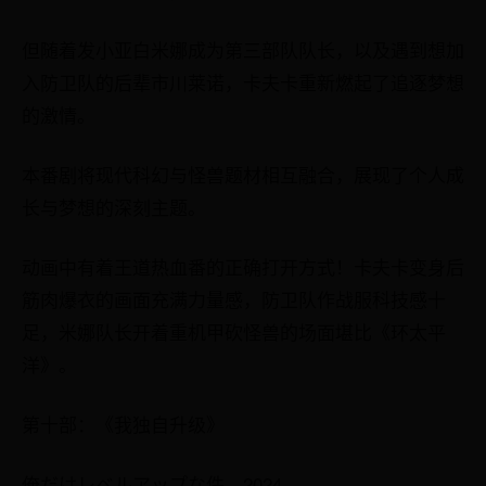
但随着发小亚白米娜成为第三部队队长，以及遇到想加
入防卫队的后辈市川莱诺，卡夫卡重新燃起了追逐梦想
的激情。
本番剧将现代科幻与怪兽题材相互融合，展现了个人成
长与梦想的深刻主题。
动画中有着王道热血番的正确打开方式！卡夫卡变身后
筋肉爆衣的画面充满力量感，防卫队作战服科技感十
足，米娜队长开着重机甲砍怪兽的场面堪比《环太平
洋》。
第十部：《我独自升级》
俺だけレベルアップな件，2024