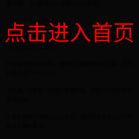
第七部：《一拳超人/一击超人 / 一击男》
点击进入首页
ワンパンマン，2015
埼玉原本只是一个平凡的上班族，因一次偶然的英雄救
援，重拾儿时英雄梦。
经过极其艰苦的训练，他获得了超越常人的力量，但代
价是变成了一个光头。
与改造人杰诺斯一起加入英雄协会，开启了打击犯罪的
荒诞之旅。
本番剧颠覆了传统的英雄主义，通过戏谑和反讽的方式
探讨力量的意义。