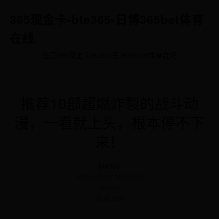
365现金卡-bte365-日博365bet体育
在线
.
首页
365现金卡
bte365
日博365bet体育在线
推荐10部超燃炸裂的战斗动
漫，一看就上头，根本停不下
来！
bte365
2025-10-21 19:15:23
admin
阅读 298