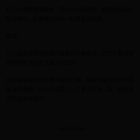
打斗分镜更是电影级：男主的匕首残影、巨型BOSS的
粒子特效，经费爆炸到每一秒都能当壁纸。
结语：
以上这些推荐的动漫作品虽然风格各异，但它们都用极
致的想象力拓宽了战斗的边界。
有的靠拳拳到肉的暴力美学封神，有的凭脑洞大开的异
能设定出圈，但共同点是——只要点开第一集，你就会
忍不住通宵刷完！
← 快步打车app