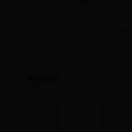
京东云
← 什么
相关推荐