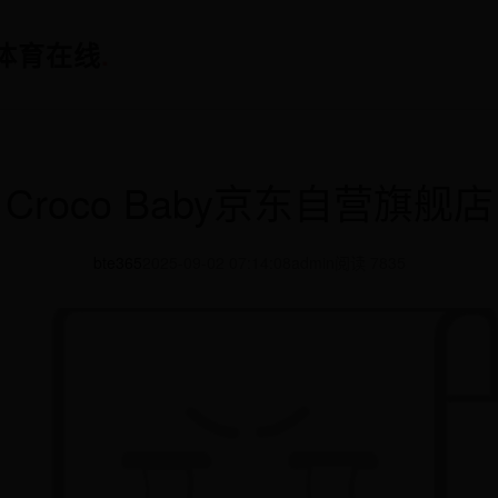
et体育在线
.
Croco Baby京东自营旗舰店
bte365
2025-09-02 07:14:08
admin
阅读 7835