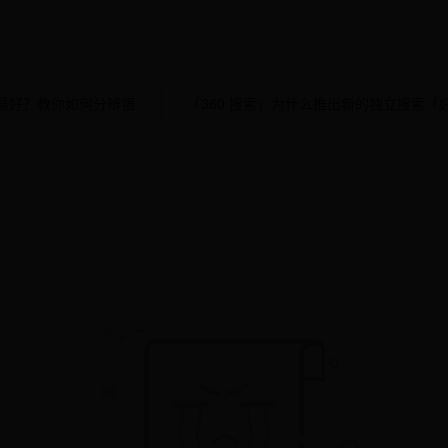
银最好？教你如何分辨银
「360 搜索」为什么推出新的独立搜索「