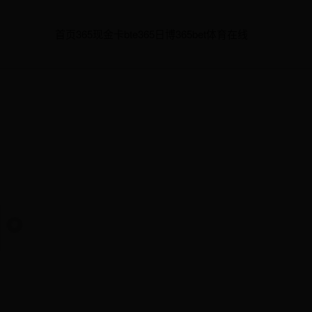
首页
365现金卡
bte365
日博365bet体育在线