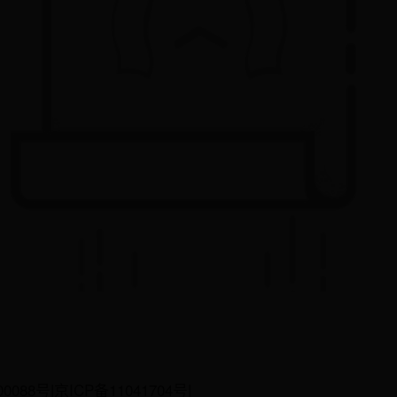
0088号|京ICP备11041704号|