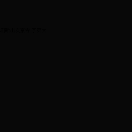
|新出发京零 字第大