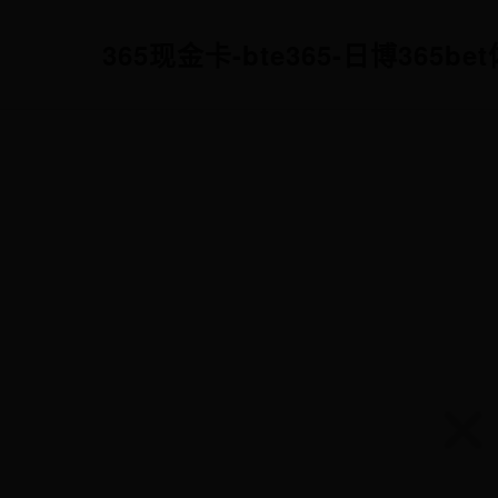
365现金卡-bte365-日博365b